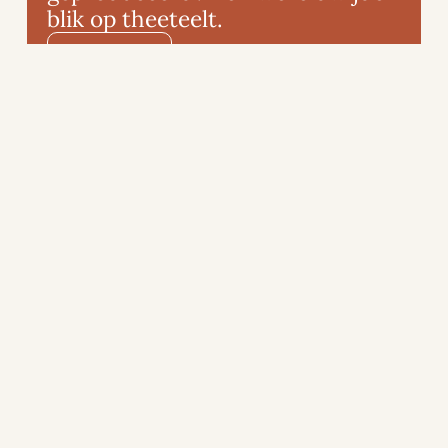
blik op theeteelt.
Lees verder
Bezoek de officiële website
Ontdek meer merken
E-mail ons