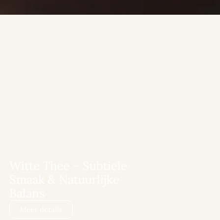
Witte Thee – Subtiele
Smaak & Natuurlijke
Balans
Meer details