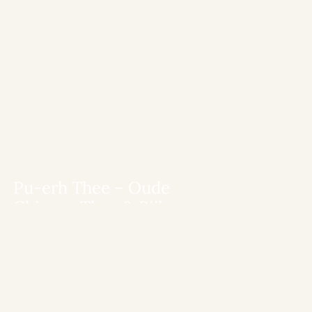
Pu-erh Thee – Oude
Chinese Thee & Rijke
Smaak
Meer details