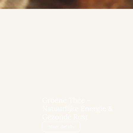
Groene Thee –
Natuurlijke Energie &
Gezonde Rust
Meer details