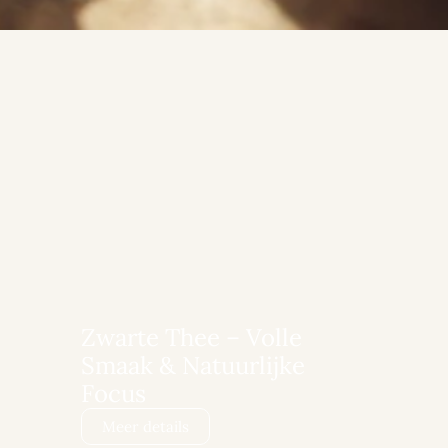
Zwarte Thee – Volle
Smaak & Natuurlijke
Focus
Meer details