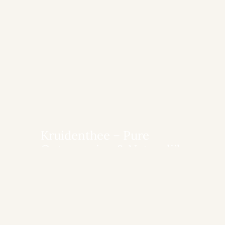
Kruidenthee – Pure
Ontspanning & Natuurlijk
Comfort
Meer details