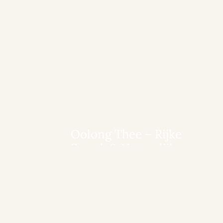
Oolong Thee – Rijke
Smaak & Natuurlijke
Energie
Meer details