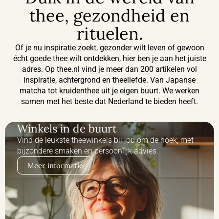
thee, gezondheid en
rituelen.
Of je nu inspiratie zoekt, gezonder wilt leven of gewoon
écht goede thee wilt ontdekken, hier ben je aan het juiste
adres. Op thee.nl vind je meer dan 200 artikelen vol
inspiratie, achtergrond en theeliefde. Van Japanse
matcha tot kruidenthee uit je eigen buurt. We werken
samen met het beste dat Nederland te bieden heeft.
Winkels in de buurt
Vind de leukste theewinkels bij jou om de hoek, met
bijzondere smaken en persoonlijk advies.
Meer informatie