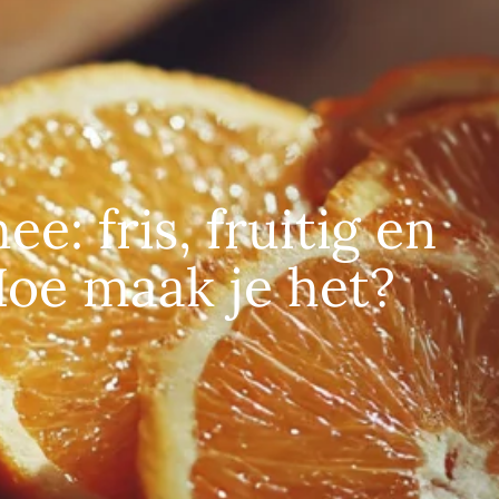
e: fris, fruitig en
 Hoe maak je het?