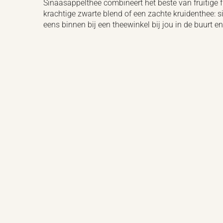
Sinaasappelthee combineert het beste van fruitige f
krachtige zwarte blend of een zachte kruidenthee: s
eens binnen bij een theewinkel bij jou in de buurt
Jochem
Jochem is een ervaren schrijver en opr
te delen via praktische en smaakvolle 