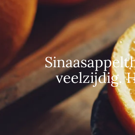
Sinaasappelthe
veelzijdig.