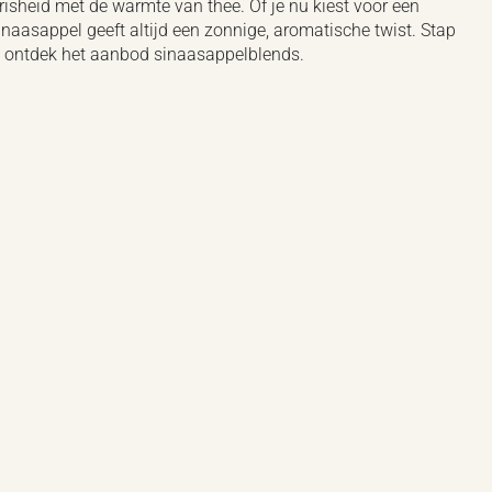
risheid met de warmte van thee. Of je nu kiest voor een
inaasappel geeft altijd een zonnige, aromatische twist.
Stap
 en ontdek het aanbod sinaasappelblends.
ichter van thee.nl. Hij probeert zo veel mogelijk inspiratie op te doen en
artikelen over thee.