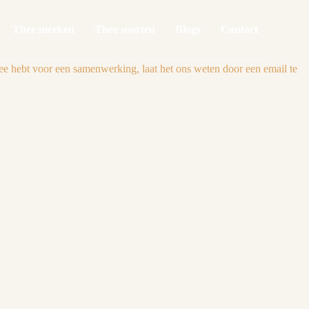
Thee merken
Thee soorten
Blogs
Contact
e hebt voor een samenwerking, laat het ons weten door een email te