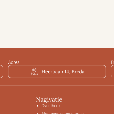
Adres
B
Heerbaan 14, Breda
Nagivatie
Over thee.nl
Algemene voorwaarden