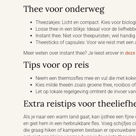
Thee voor onderweg
Theezakjes: Licht en compact. Kies voor biolog
Losse thee in een blikje: Ideaal voor de liefhebbe
Instant thee: Niet voor theepuristen, wel handig
Theesticks of capsules: Voor wie reist met ee
Meer weten over instant thee? Je leest erover in
deze
Tips voor op reis
Neem een thermosfles mee en vul die met koke
Kies milde theeën zoals groene thee, rooibos o
Let op lokale regelgeving omtrent de invoer va
Extra reistips voor theelief
Als je naar een warm land gaat, kan ijsthee een fijne 
en giet hem in een herbruikbare fles. Voeg schijfjes c
die graag hiken of kamperen bestaan er opvouwbare t