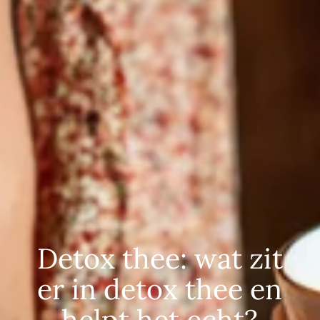
Detox thee: wat zit
er in detox thee en
helpt het echt?