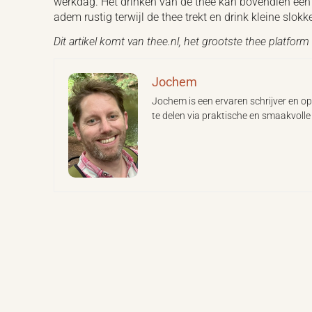
werkdag. Het drinken van de thee kan bovendien een 
adem rustig terwijl de thee trekt en drink kleine slokke
Dit artikel komt van thee.nl, het grootste thee platfor
Jochem
Jochem is een ervaren schrijver en opr
te delen via praktische en smaakvolle 