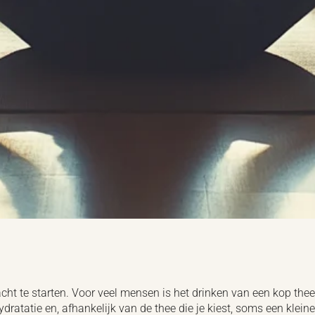
cht te starten. Voor veel mensen is het drinken van een kop the
dratatie en, afhankelijk van de thee die je kiest, soms een klein