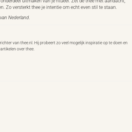
onderdeel uitmaken van je ritueel. Zet de thee met aandacht,
n. Zo versterkt thee je intentie om echt even stil te staan.
m van Nederland
.
ichter van thee.nl. Hij probeert zo veel mogelijk inspiratie op te doen en
artikelen over thee.