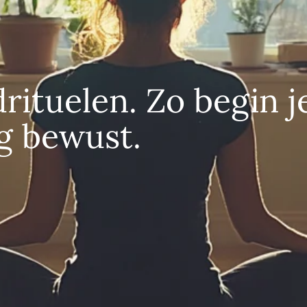
ituelen. Zo begin j
g bewust.