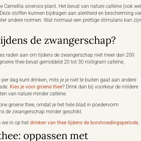
de Camellia sinensis-plant. Het bevat van nature cafeïne (ook we
 Deze stoffen kunnen bijdragen aan alertheid en bescherming va
ter andere normen. Wat normaal een prettige stimulans kan zijn
 tijdens de zwangerschap?
es raden aan om tijdens de zwangerschap niet meer dan 200
 groene thee bevat gemiddeld 20 tot 30 milligram cafeïne,
per dag kunt drinken, mits je je niet te buiten gaat aan andere
lade.
Kies je voor groene thee
? Drink dan bij voorkeur de mildere
en van nature minder cafeïne.
ne groene thee, omdat je het hele blad in poedervorm
dens de zwangerschap minder geschikt.
n we in op het
drinken van thee tijdens de borstvoedingsperiode
.
 thee: oppassen met