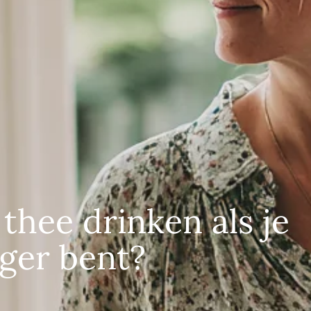
thee drinken als je
ger bent?