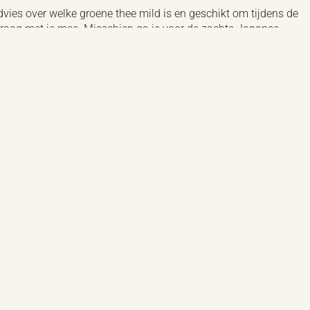
dvies over welke groene thee mild is en geschikt om tijdens de
raag met je mee. Misschien ga je voor de zachte Japanse
e drinken als je zwanger bent?
 zwangerschap. Wel is het belangrijk dat je de hoeveelheid
extracten gebruikt. Kies bij voorkeur voor milde varianten en
je een fijne groene thee uitgekozen? Drink hem met aandacht en
m van Nederland
.
r van thee.nl. Hij probeert zo veel mogelijk inspiratie op te doen en te