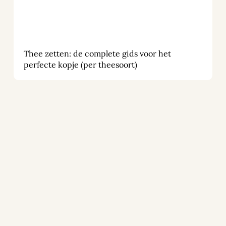
Thee zetten: de complete gids voor het
perfecte kopje (per theesoort)
Cold Brew Thee: wat is het en hoe maak je het?